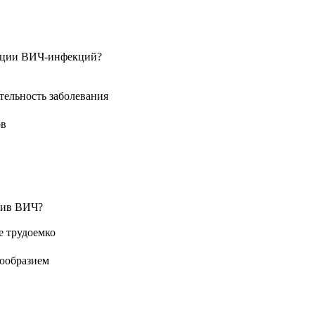
кации ВИЧ-инфекций?
тельность заболевания
ов
тив ВИЧ?
е трудоемко
ообразием