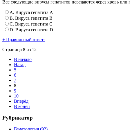
Все следующие вирусы гепатитов передаются через кровь или 
А. Вируса гепатита А
B. Вируса гепатита B
С. Вируса гепатита С
D. Вируса гепатита D
+ Правильный ответ:
Страница 8 из 12
В начало
Назад
5
6
7
8
9
10
Вперёд
В конец
Рубрикатор
Гематология (92)