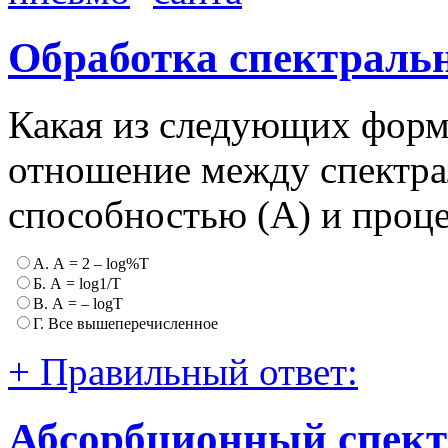
Обработка спектраль
Какая из следующих форм
отношение между спектра
способностью (А) и проц
А. А = 2 – log%T
Б. А = log1/Т
В. А = – logT
Г. Все вышеперечисленное
+ Правильный ответ:
Абсорбционный спек